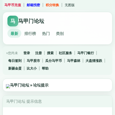
马甲币充值
|
邮箱找密
|
积分转换
|
无图版
马
马甲门论坛
最新
排行榜
热门
类别
»您尚未
登录
注册
|
搜索
|
社区服务
|
马甲门银行
|
每日签到
|
马甲股市
|
瓜分马甲币
|
马甲森林
|
大盘猜涨跌
|
新砸金蛋
|
比大小
|
帮助
马甲门论坛
» 论坛提示
马甲门论坛 提示信息