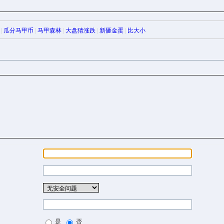
|
瓜分马甲币
|
马甲森林
|
大盘猜涨跌
|
新砸金蛋
|
比大小
是
否