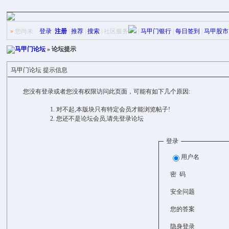
»
您尚未
登录
注册
|
推荐
|
搜索
|
社区服务
|
马甲门银行
|
每日签到
|
马甲股市
马甲门论坛
» 论坛提示
马甲门论坛 提示信息
您没有登录或者您没有权限访问此页面，可能有如下几个原因:
对不起,本版块只有特定会员才能浏览帖子!
您还不是论坛会员,请先登录论坛
登录
用户名
密 码
安全问题
您的答案
隐身登录