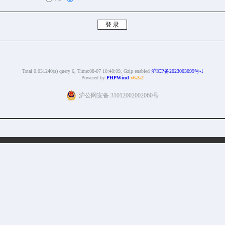
Total 0.031240(s) query 6, Time:08-07 10:48:09, Gzip enabled
沪ICP备2023003099号-1
Powered by
PHPWind
v6.3.2
沪公网安备 31012002002060号