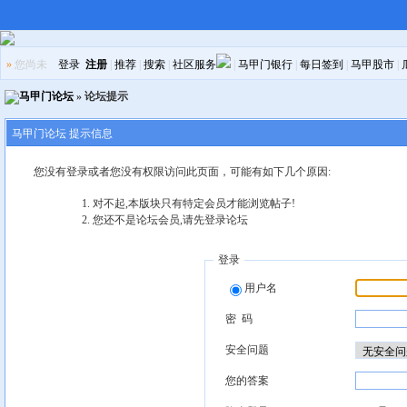
»
您尚未
登录
注册
|
推荐
|
搜索
|
社区服务
|
马甲门银行
|
每日签到
|
马甲股市
|
马甲门论坛
» 论坛提示
马甲门论坛 提示信息
您没有登录或者您没有权限访问此页面，可能有如下几个原因:
对不起,本版块只有特定会员才能浏览帖子!
您还不是论坛会员,请先登录论坛
登录
用户名
密 码
安全问题
您的答案