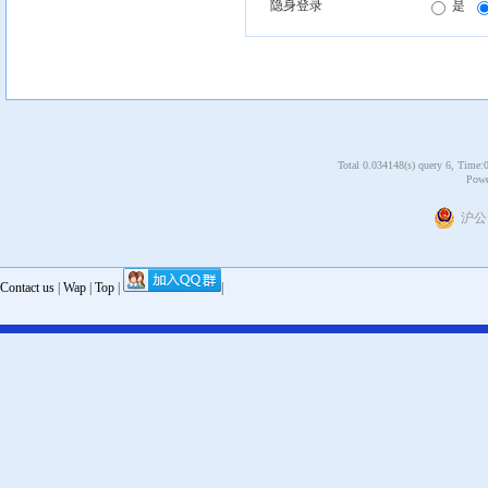
隐身登录
是
Total 0.034148(s) query 6, Time:
Powe
沪公网
Contact us
|
Wap
|
Top
|
|