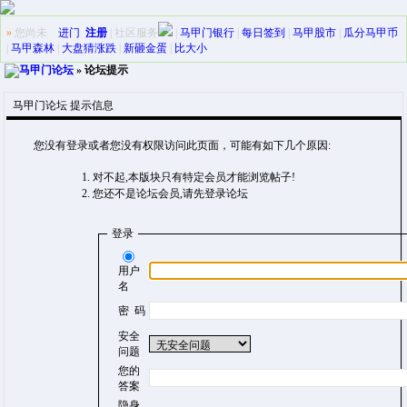
»
您尚未
进门
注册
|
社区服务
|
马甲门银行
|
每日签到
|
马甲股市
|
瓜分马甲币
|
马甲森林
|
大盘猜涨跌
|
新砸金蛋
|
比大小
马甲门论坛
» 论坛提示
马甲门论坛 提示信息
您没有登录或者您没有权限访问此页面，可能有如下几个原因:
对不起,本版块只有特定会员才能浏览帖子!
您还不是论坛会员,请先登录论坛
登录
用户
名
密 码
安全
问题
您的
答案
隐身