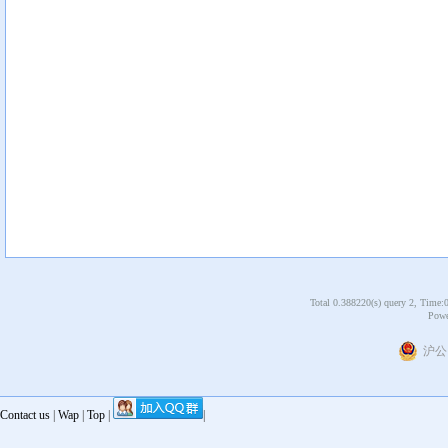
Total 0.388220(s) query 2, Time:
Powe
沪公网
Contact us
|
Wap
|
Top
|
|