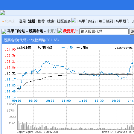
»
您尚未
登录
注册
|
推荐
|
搜索
|
社区服务
|
马甲门银行
|
每日签到
|
马甲股市
|
马甲门论坛
»
股票市场
»
未开户
我要开户
股票名称(代码)：锐捷网络(301165)