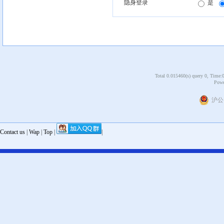
隐身登录
是
Total 0.015460(s) query 0, Time:
Powe
沪公网
Contact us
|
Wap
|
Top
|
|