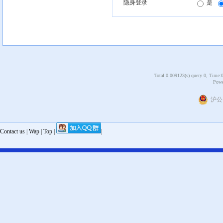
隐身登录
是
Total 0.009123(s) query 0, Time:
Powe
沪公网
Contact us
|
Wap
|
Top
|
|