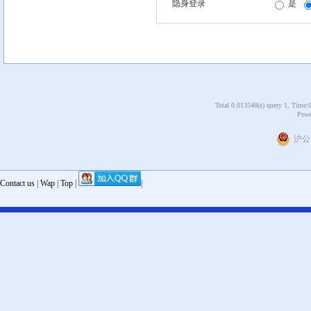
隐身登录
是
Total 0.013548(s) query 1, Time:
Powe
沪公网
Contact us
|
Wap
|
Top
|
|