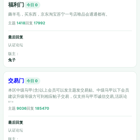
福利门
今日 0
薅羊毛，买东西，京东淘宝苏宁一号店唯品会通通都有。
主题
1418
回复
17992
最后回复
认证论坛
版主：
兔子
交易门
今日 0
本区中级马甲(含)以上会员可以发主题发交易贴。中级马甲以下会员
建议升级等级方可到相应帖子交易，仅支持马甲币诚信交易,活跃论
坛!
主题
9036
回复
185470
最后回复
认证论坛
版主：