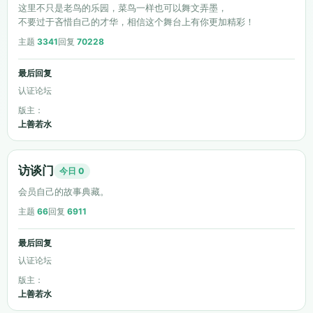
这里不只是老鸟的乐园，菜鸟一样也可以舞文弄墨，
不要过于吝惜自己的才华，相信这个舞台上有你更加精彩！
主题
3341
回复
70228
最后回复
认证论坛
版主：
上善若水
丨旦
访谈门
今日 0
会员自己的故事典藏。
主题
66
回复
6911
最后回复
认证论坛
版主：
上善若水