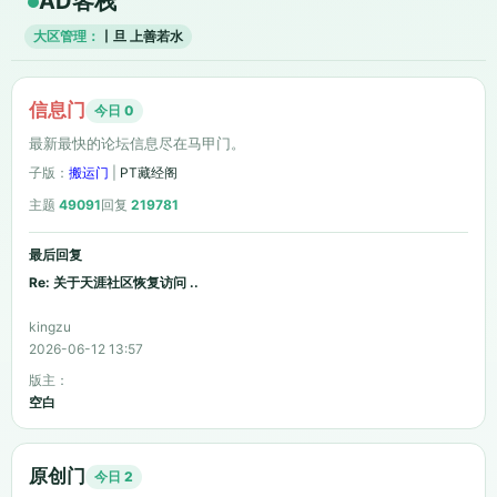
AD客栈
大区管理：
丨旦
上善若水
信息门
今日 0
最新最快的论坛信息尽在马甲门。
子版：
搬运门
|
PT藏经阁
主题
49091
回复
219781
最后回复
Re: 关于天涯社区恢复访问 ..
kingzu
2026-06-12 13:57
版主：
空白
原创门
今日 2