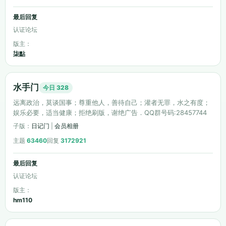
最后回复
认证论坛
版主：
柒點
不会水的鱼
雨墨
水手门
今日 328
远离政治，莫谈国事；尊重他人，善待自己；灌者无罪，水之有度；
娱乐必要，适当健康；拒绝刷版，谢绝广告．QQ群号码:28457744
子版：
日记门
|
会员相册
主题
63460
回复
3172921
最后回复
认证论坛
版主：
hm110
猫儿
爱吃肉