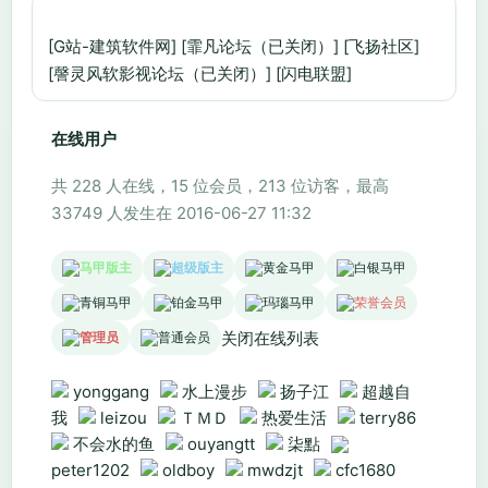
[G站-建筑软件网]
[霏凡论坛（已关闭）]
[飞扬社区]
[謦灵风软影视论坛（已关闭）]
[闪电联盟]
在线用户
共 228 人在线，15 位会员，213 位访客，最高
33749 人发生在 2016-06-27 11:32
马甲版主
超级版主
黄金马甲
白银马甲
青铜马甲
铂金马甲
玛瑙马甲
荣誉会员
关闭在线列表
管理员
普通会员
yonggang
水上漫步
扬子江
超越自
我
leizou
ＴＭＤ
热爱生活
terry86
不会水的鱼
ouyangtt
柒點
peter1202
oldboy
mwdzjt
cfc1680