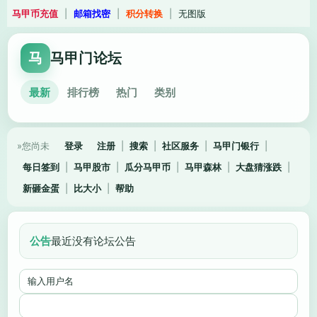
马甲币充值
|
邮箱找密
|
积分转换
|
无图版
马
马甲门论坛
最新
排行榜
热门
类别
»您尚未
登录
注册
|
搜索
|
社区服务
|
马甲门银行
|
每日签到
|
马甲股市
|
瓜分马甲币
|
马甲森林
|
大盘猜涨跌
|
新砸金蛋
|
比大小
|
帮助
公告
最近没有论坛公告