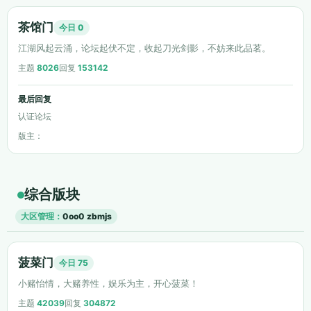
茶馆门
今日 0
江湖风起云涌，论坛起伏不定，收起刀光剑影，不妨来此品茗。
主题
8026
回复
153142
最后回复
认证论坛
版主：
综合版块
大区管理：
0oo0
zbmjs
菠菜门
今日 75
小赌怡情，大赌养性，娱乐为主，开心菠菜！
主题
42039
回复
304872