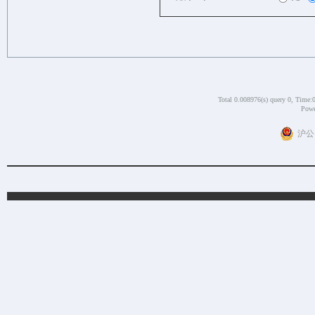
Total 0.008976(s) query 0, Time:
Powe
沪公网