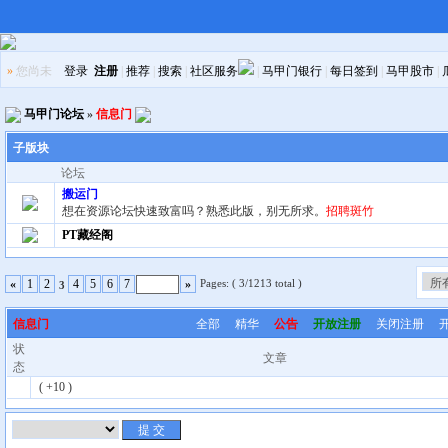
»
您尚未
登录
注册
|
推荐
|
搜索
|
社区服务
|
马甲门银行
|
每日签到
|
马甲股市
|
马甲门论坛
»
信息门
子版块
论坛
搬运门
想在资源论坛快速致富吗？熟悉此版，别无所求。
招聘斑竹
PT藏经阁
Pages: ( 3/1213 total )
«
1
2
4
5
6
7
»
3
信息门
全部
精华
公告
开放注册
关闭注册
状
文章
态
( +10 )