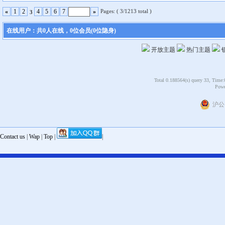
Pages: ( 3/1213 total )
«
1
2
4
5
6
7
»
3
在线用户：共0人在线，0位会员(0位隐身)
开放主题
热门主题
Total 0.188564(s) query 33, Time:
Powe
沪公网
Contact us
|
Wap
|
Top
|
|