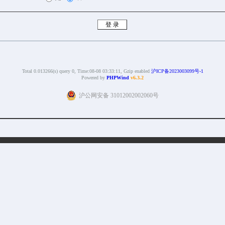
Total 0.013266(s) query 0, Time:08-08 03:33:11, Gzip enabled
沪ICP备2023003099号-1
Powered by
PHPWind
v6.3.2
沪公网安备 31012002002060号