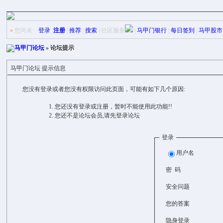
»
您尚未
登录
注册
|
推荐
|
搜索
|
社区服务
|
马甲门银行
|
每日签到
|
马甲股市
马甲门论坛
» 论坛提示
马甲门论坛 提示信息
您没有登录或者您没有权限访问此页面，可能有如下几个原因:
您还没有登录或注册，暂时不能使用此功能!!
您还不是论坛会员,请先登录论坛
登录
用户名
密 码
安全问题
您的答案
隐身登录