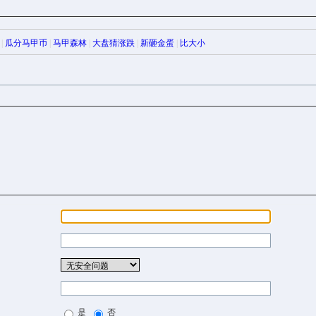
|
瓜分马甲币
|
马甲森林
|
大盘猜涨跌
|
新砸金蛋
|
比大小
是
否