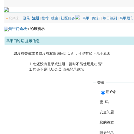
»
您尚未
登录
注册
|
推荐
|
搜索
|
社区服务
|
马甲门银行
|
每日签到
|
马甲股市
马甲门论坛
» 论坛提示
马甲门论坛 提示信息
您没有登录或者您没有权限访问此页面，可能有如下几个原因:
您还没有登录或注册，暂时不能使用此功能!!
您还不是论坛会员,请先登录论坛
登录
用户名
密 码
安全问题
您的答案
隐身登录