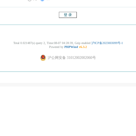
Total 0.021487(s) query 2, Time:08-07 04:28:39, Gzip enabled
沪ICP备2023003099号-1
Powered by
PHPWind
v6.3.2
沪公网安备 31012002002060号