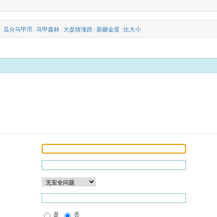
|
瓜分马甲币
|
马甲森林
|
大盘猜涨跌
|
新砸金蛋
|
比大小
是
否