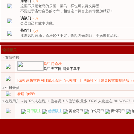
原创门
(0)
这里不只是老鸟的乐园，菜鸟一样也可以舞文弄墨，
不要过于吝惜自己的才华，相信这个舞台上有你更加精彩！
访谈门
(0)
会员自己的故事典藏。
茶馆门
(0)
江湖风起云涌，论坛起伏不定，收起刀光剑影，不妨来此品茗。
论坛相关
» 友情链接
马甲门论坛
马甲天下网,网天下马甲
[G站-建筑软件网]
[霏凡论坛（已关闭）]
[飞扬社区]
[謦灵风软影视论坛（
» 生日会员
看建
ljr999
» 在线用户
- 共 326 人在线,11 位会员,315 位访客,最多 33749 人发生在 2016-06-27 11
马甲版主
超级版主
黄金马甲
白银马甲
青铜马甲