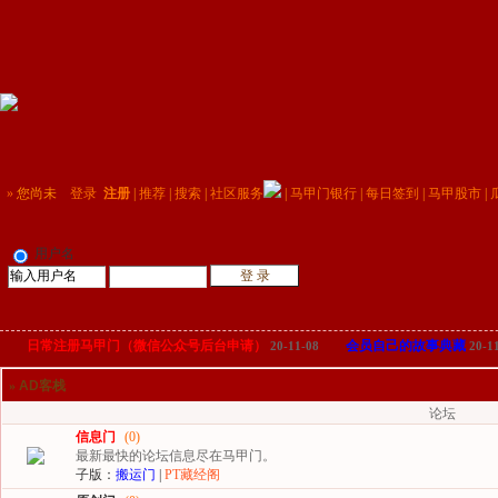
»
您尚未
登录
注册
|
推荐
|
搜索
|
社区服务
|
马甲门银行
|
每日签到
|
马甲股市
|
用户名
日常注册马甲门（微信公众号后台申请）
会员自己的故事典藏
20-11-08
20-1
»
AD客栈
论坛
信息门
(0)
最新最快的论坛信息尽在马甲门。
子版：
搬运门
|
PT藏经阁