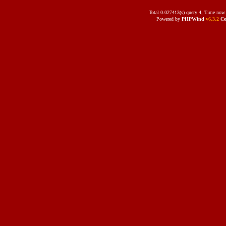
Total 0.027413(s) query 4, Time now 
Powered by
PHPWind
v6.3.2
Ce